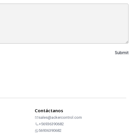
Contáctanos
sales@ackercontrol.com
+56936390682
56936390682