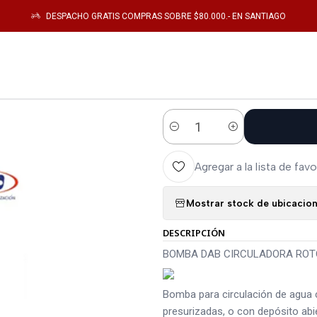
s de Bombeo
BOMBA DOSIFICADORA
BOMBA DAB CIRCULADORA ROTOR 
DESPACHO GRATIS COMPRAS SOBRE $80.000.- EN SANTIAGO
|
BOMBA DAB C
HUMEDO BPH 
Cantidad
Agregar a la lista de favo
Mostrar stock de ubicacio
DESCRIPCIÓN
BOMBA DAB CIRCULADORA ROTO
Bomba para circulación de agua c
presurizadas, o con depósito abie