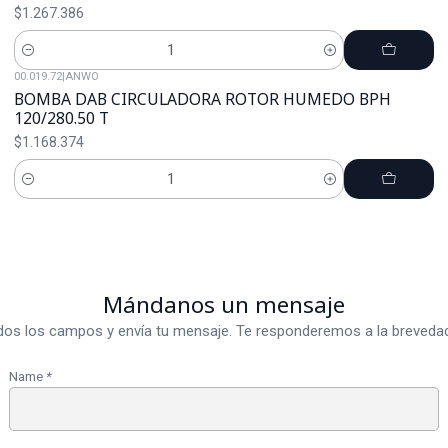
$1.267.386
Cantidad
00.019.72
|
ANWO
BOMBA DAB CIRCULADORA ROTOR HUMEDO BPH
120/280.50 T
$1.168.374
Cantidad
Mándanos un mensaje
dos los campos y envía tu mensaje. Te responderemos a la brevedad
Name
*