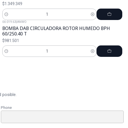
$1.349.349
Cantidad
00.019.63
|
ANWO
BOMBA DAB CIRCULADORA ROTOR HUMEDO BPH
60/250.40 T
$981.501
Cantidad
 posible.
Phone