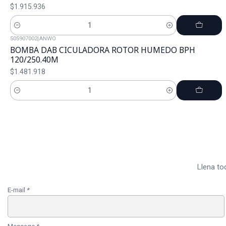
$1.915.936
Cantidad
505907002
|
ANWO
BOMBA DAB CICULADORA ROTOR HUMEDO BPH
120/250.40M
$1.481.918
Cantidad
Llena to
E-mail
*