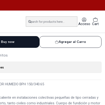
HUMEDO BPH 150/340.65T
IRCULADORA ROTOR
Acceso
Cart
150/340.65T
Buy now
Agregar al Carro
ritos
nes
R HUMEDO BPH 150/340.65
aliente en instalaciones colectivas pequeñas de tipo cerradas y
rto, tanto civiles como industriales. Cuerpo de fundición y motor