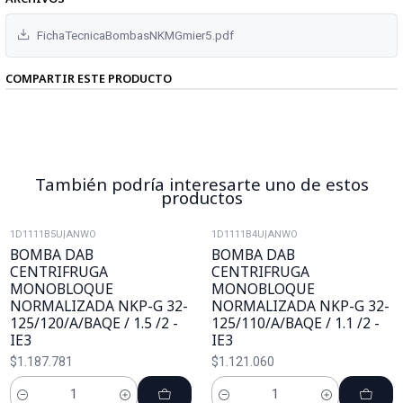
FichaTecnicaBombasNKMGmier5.pdf
COMPARTIR ESTE PRODUCTO
También podría interesarte uno de estos
productos
1D1111B5U
|
ANWO
1D1111B4U
|
ANWO
BOMBA DAB
BOMBA DAB
CENTRIFRUGA
CENTRIFRUGA
MONOBLOQUE
MONOBLOQUE
NORMALIZADA NKP-G 32-
NORMALIZADA NKP-G 32-
125/120/A/BAQE / 1.5 /2 -
125/110/A/BAQE / 1.1 /2 -
IE3
IE3
$1.187.781
$1.121.060