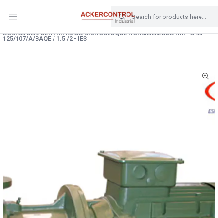
DESPACHO GRATIS COMPRAS SOBRE $80.000.- EN SANTIAGO
Home
Catálogo
Equipos de Bombeo
BOMBA DAB CENTRIFRUGA MONOBLOQUE NORMALIZADA NKP-G 40-
125/107/A/BAQE / 1.5 /2 - IE3