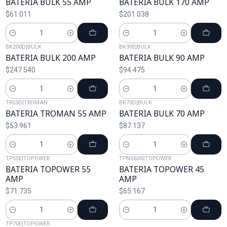
BATERIA BULK 55 AMP
BATERIA BULK 170 AMP
$61.011
$201.038
Cantidad
Cantidad
BK200D
|
BULK
BK90E
|
BULK
BATERIA BULK 200 AMP
BATERIA BULK 90 AMP
$247.540
$94.475
Cantidad
Cantidad
TR55D
|
TROMAN
BK70D
|
BULK
BATERIA TROMAN 55 AMP
BATERIA BULK 70 AMP
$53.961
$87.137
Cantidad
Cantidad
TP55E
|
TOPOWER
TPNS60S
|
TOPOWER
BATERIA TOPOWER 55
BATERIA TOPOWER 45
AMP
AMP
$71.735
$65.167
Cantidad
Cantidad
TP70E
|
TOPOWER