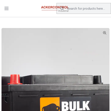
DESPACHO GRATIS COMPRAS SOBRE $80.000.- EN SANTIAGO
Home
Catálogo
Energia
BATERIAS
BATERIA BULK 70 AMP