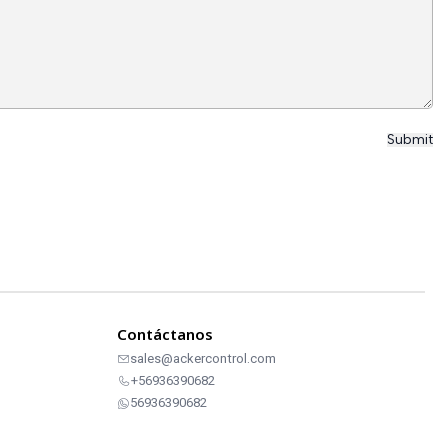
Contáctanos
sales@ackercontrol.com
+56936390682
56936390682