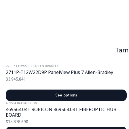
Tamb
2711P-T12W22D9P
|
ALLEN-BRADLEY
2711P-T12W22D9P PanelView Plus 7 Allen-Bradley
$3.945.841
See options
469564.04T
|
ROBICON
469564.04T ROBICON 469564.04T FIBEROPTIC HUB-
BOARD
$15.878.690