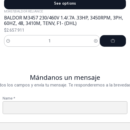
See options
M3457
|
BALDOR RELIANCE
BALDOR M3457 230/460V 1.4/.7A .33HP, 3450RPM, 3PH,
60HZ, 48, 3410M, TENV, F1- (DHL)
$2.657.911
Cantidad
Mándanos un mensaje
dos los campos y envía tu mensaje. Te responderemos a la brevedad
Name
*