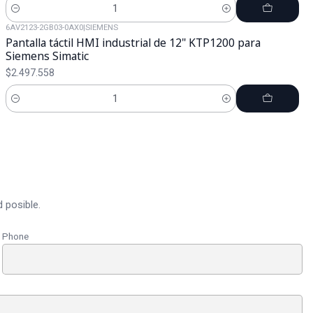
Cantidad
6AV2123-2GB03-0AX0
|
SIEMENS
Pantalla táctil HMI industrial de 12" KTP1200 para
Siemens Simatic
$2.497.558
Cantidad
 posible.
Phone