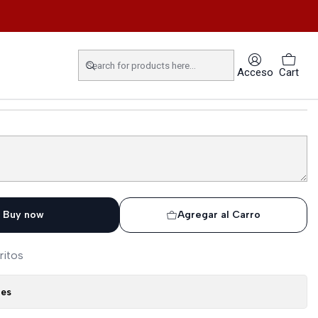
lus 7 Allen-Bradley
D9PK PanelView Plus 7
Acceso
Cart
Buy now
Agregar al Carro
ritos
nes