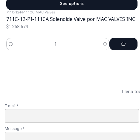
See options
711C-12-PI-111CC
|
MAC Valves
711C-12-PI-111CA Solenoide Valve por MAC VALVES INC
$1.258.674
Cantidad
Llena to
E-mail
*
Message
*