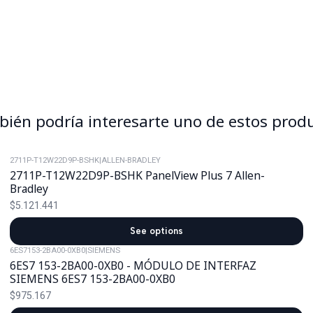
ién podría interesarte uno de estos prod
2711P-T12W22D9P-BSHK
|
ALLEN-BRADLEY
2711P-T12W22D9P-BSHK PanelView Plus 7 Allen-
Bradley
$5.121.441
See options
6ES7153-2BA00-0XB0
|
SIEMENS
6ES7 153-2BA00-0XB0 - MÓDULO DE INTERFAZ
SIEMENS 6ES7 153-2BA00-0XB0
$975.167