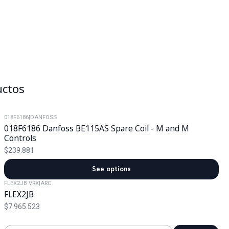
uctos
018F6186
|
DANFOSS
018F6186 Danfoss BE115AS Spare Coil - M and M
Controls
$239.881
See options
FLEX2JB VRX
|
ARC
FLEX2JB
$7.965.523