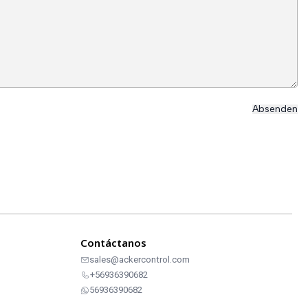
Contáctanos
sales@ackercontrol.com
+56936390682
56936390682