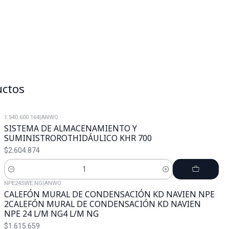
uctos
1.540.600.164
|
ANWO
SISTEMA DE ALMACENAMIENTO Y
SUMINISTROROTHIDÁULICO KHR 700
$2.604.874
Cantidad
NPE24SWE.NG
|
ANWO
CALEFÓN MURAL DE CONDENSACIÓN KD NAVIEN NPE
2 CALEFÓN MURAL DE CONDENSACIÓN KD NAVIEN
NPE 24 L/M NG4 L/M NG
$1.615.659