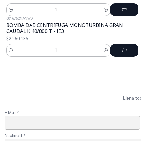
Cantidad
60167624
|
ANWO
BOMBA DAB CENTRIFUGA MONOTURBINA GRAN
CAUDAL K 40/800 T - IE3
$2.960.185
Cantidad
Llena to
E-Mail
*
Nachricht
*