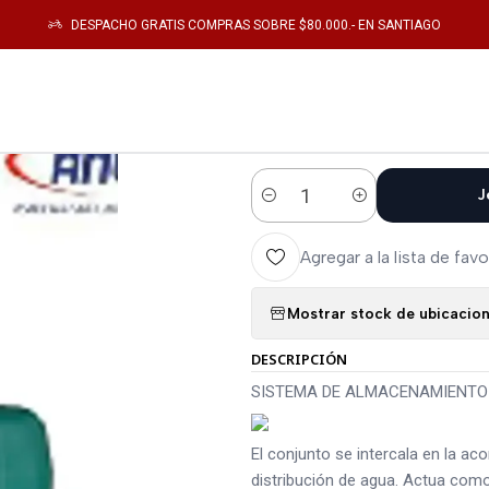
Equipos de Bombeo
SISTEMA DE ALMACENAMIENTO Y SUMINISTRO ROT
DESPACHO GRATIS COMPRAS SOBRE $80.000.- EN SANTIAGO
|
SISTEMA DE 
SUMINISTRO 
J
Cantidad
Agregar a la lista de favo
Mostrar stock de ubicacio
DESCRIPCIÓN
SISTEMA DE ALMACENAMIENTO 
El conjunto se intercala en la ac
distribución de agua. Actua como