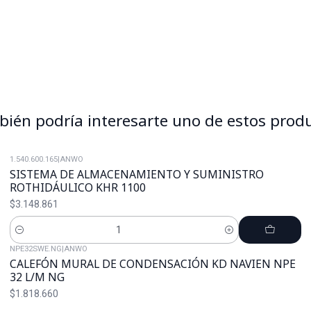
ién podría interesarte uno de estos prod
1.540.600.165
|
ANWO
SISTEMA DE ALMACENAMIENTO Y SUMINISTRO
ROTHIDÁULICO KHR 1100
$3.148.861
Cantidad
NPE32SWE.NG
|
ANWO
CALEFÓN MURAL DE CONDENSACIÓN KD NAVIEN NPE
32 L/M NG
$1.818.660