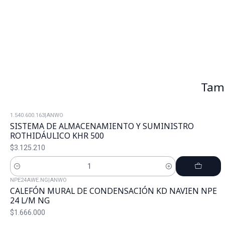
Tamb
1.540.600.163
|
ANWO
SISTEMA DE ALMACENAMIENTO Y SUMINISTRO
ROTHIDÁULICO KHR 500
$3.125.210
Cantidad
NPE24AWE.NG
|
ANWO
CALEFÓN MURAL DE CONDENSACIÓN KD NAVIEN NPE
24 L/M NG
$1.666.000