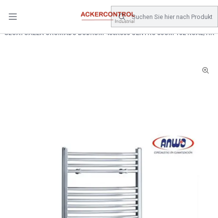
DESPACHO GRATIS COMPRAS SOBRE $80.000.- EN SANTIAGO
Startseite
Catálogo
Climatizacion
CALEFACTOR
SECATOALLA CROMADO BODRUM 400X800 CENTRO 35CM 152 KCAL/HR