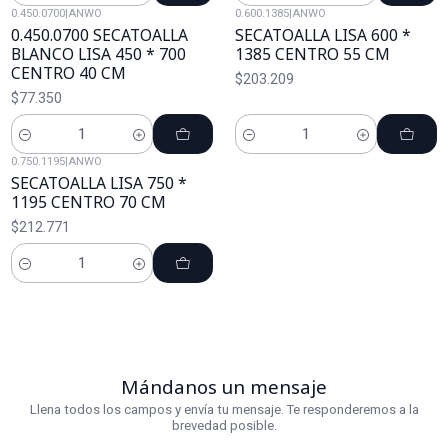
0.450.0700
|
ANWO
0.600.1385
|
ANWO
0.450.0700 SECATOALLA
SECATOALLA LISA 600 *
BLANCO LISA 450 * 700
1385 CENTRO 55 CM
CENTRO 40 CM
$203.209
$77.350
Cantidad
Cantidad
0.750.1195
|
ANWO
SECATOALLA LISA 750 *
1195 CENTRO 70 CM
$212.771
Cantidad
Mándanos un mensaje
Llena todos los campos y envía tu mensaje. Te responderemos a la
brevedad posible.