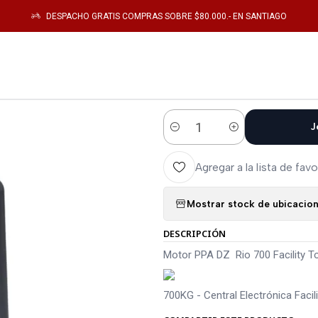
álogo
Electronica de Potencia
Motor PPA DZ Rio 700 Facility Top 220V Z1
DESPACHO GRATIS COMPRAS SOBRE $80.000.- EN SANTIAGO
|
Motor PPA DZ 
Z14 - Acero + 
J
Cantidad
Agregar a la lista de favo
Mostrar stock de ubicacio
DESCRIPCIÓN
Motor PPA DZ Rio 700 Facility T
700KG - Central Electrónica Faci