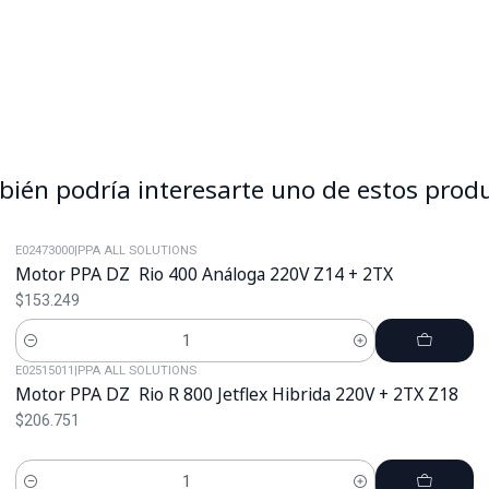
ién podría interesarte uno de estos prod
E02473000
|
PPA ALL SOLUTIONS
Motor PPA DZ Rio 400 Análoga 220V Z14 + 2TX
$153.249
Cantidad
E02515011
|
PPA ALL SOLUTIONS
Motor PPA DZ Rio R 800 Jetflex Hibrida 220V + 2TX Z18
$206.751