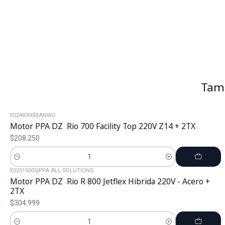
Tamb
E02483000
|
ANWO
Motor PPA DZ Rio 700 Facility Top 220V Z14 + 2TX
$208.250
Cantidad
E02515005
|
PPA ALL SOLUTIONS
Motor PPA DZ Rio R 800 Jetflex Hibrida 220V - Acero +
2TX
$304.999