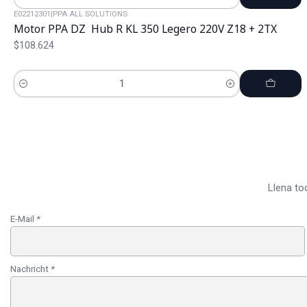
Cantidad
E02212301
|
PPA ALL SOLUTIONS
Motor PPA DZ Hub R KL 350 Legero 220V Z18 + 2TX
$108.624
Cantidad
Llena to
E-Mail
*
Nachricht
*