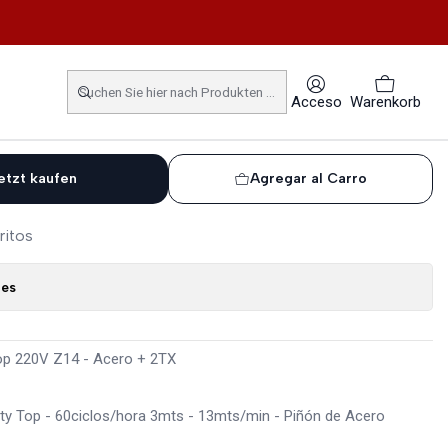
4 - Acero + 2TX
Rio 700 Facility Top 220V
Acceso
Warenkorb
2TX
etzt kaufen
Agregar al Carro
ritos
nes
op 220V Z14 - Acero + 2TX
lity Top - 60ciclos/hora 3mts - 13mts/min - Piñón de Acero