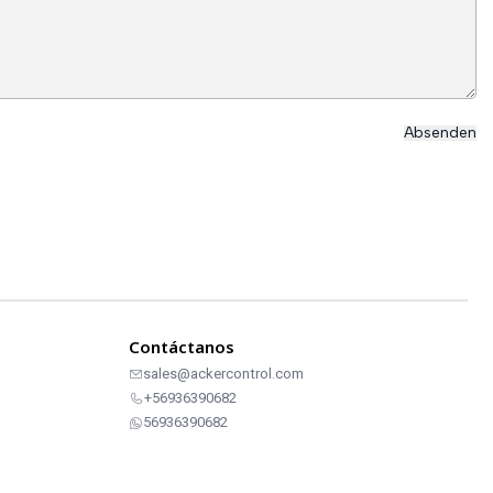
Contáctanos
sales@ackercontrol.com
+56936390682
56936390682