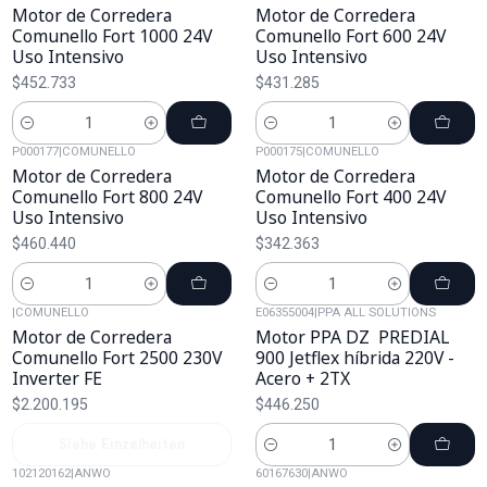
Motor de Corredera
Motor de Corredera
Comunello Fort 1000 24V
Comunello Fort 600 24V
Uso Intensivo
Uso Intensivo
$452.733
$431.285
Cantidad
Cantidad
P000177
|
COMUNELLO
P000175
|
COMUNELLO
Motor de Corredera
Motor de Corredera
Comunello Fort 800 24V
Comunello Fort 400 24V
Uso Intensivo
Uso Intensivo
$460.440
$342.363
Cantidad
Cantidad
|
COMUNELLO
E06355004
|
PPA ALL SOLUTIONS
Agotado
Motor de Corredera
Motor PPA DZ PREDIAL
Comunello Fort 2500 230V
900 Jetflex híbrida 220V -
Inverter FE
Acero + 2TX
$2.200.195
$446.250
Siehe Einzelheiten
Cantidad
102120162
|
ANWO
60167630
|
ANWO