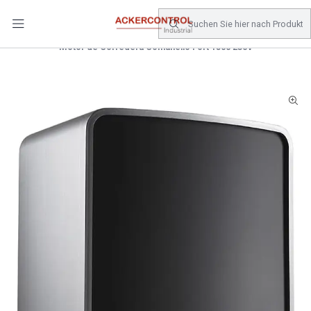
DESPACHO GRATIS COMPRAS SOBRE $80.000.- EN SANTIAGO
Startseite
Catálogo
Electronica de Potencia
Motor de Corredera Comunello Fort 1500 230V