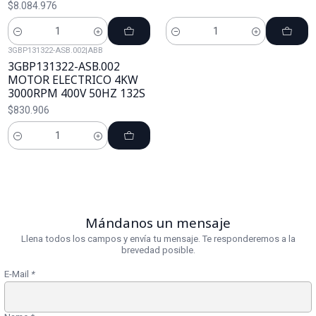
$8.084.976
Cantidad
Cantidad
3GBP131322-ASB.002
|
ABB
3GBP131322-ASB.002
MOTOR ELECTRICO 4KW
3000RPM 400V 50HZ 132S
$830.906
Cantidad
Mándanos un mensaje
Llena todos los campos y envía tu mensaje. Te responderemos a la
brevedad posible.
E-Mail
*