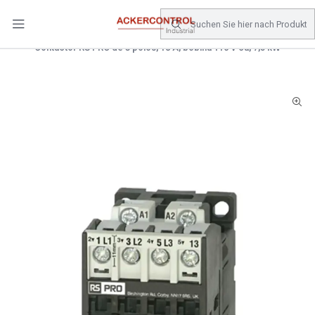
DESPACHO GRATIS COMPRAS SOBRE $80.000.- EN SANTIAGO
Startseite
Catálogo
Electricidad
CONTACTOR
Contactor RS PRO de 3 polos, 18 A, bobina 110 V ca, 7,5 kW