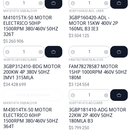
Cantidad
Cantidad
M41015TX-50
|
BALDOR
3GBP160420-ADL -
|
ABB
M41015TX-50 MOTOR
3GBP160420-ADL -
ELECTRICO 50HP
MOTOR 15KW 400V 2P
1500RPM 380/460V 50HZ
160ML B3 IE3
326T
$3.504.125
$5.260.906
Cantidad
Cantidad
3GBP312410-BDG
|
ABB
FAM78278587
|
BALDOR
Agotado
3GBP312410-BDG MOTOR
FAM78278587 MOTOR
200KW 4P 380V 50HZ
15HP 1000RPM 460V 50HZ
IMV1 315MLA
180M
$34.428.699
$3.124.554
Siehe Einzelheiten
Cantidad
M43014TX-50
|
BALDOR
3GBP181410-ADG
|
ABB
M43014TX-50 MOTOR
3GBP181410-ADG MOTOR
ELECTRICO 60HP
22KW 2P 400V 50HZ
1500RPM 380/460V 50HZ
180MLA B3
364T
$5.799.250