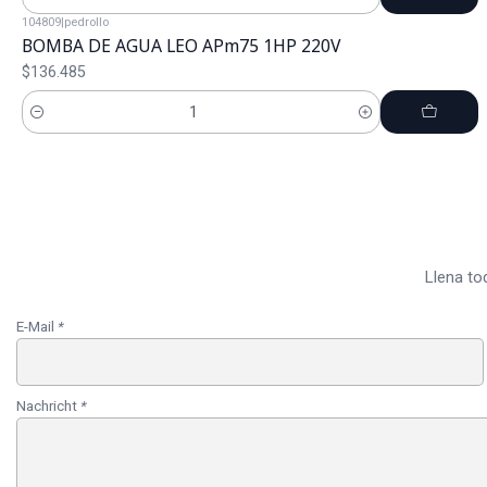
Cantidad
104809
|
pedrollo
BOMBA DE AGUA LEO APm75 1HP 220V
$136.485
Cantidad
Llena to
E-Mail
*
Nachricht
*