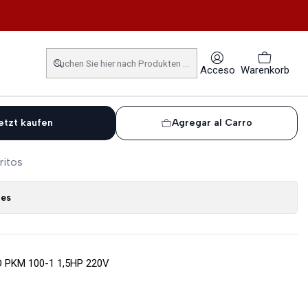
M 100-1 1,5HP 220V
UA PEDROLLO PKM 100-1
Acceso
Warenkorb
etzt kaufen
Agregar al Carro
ritos
nes
PKM 100-1 1,5HP 220V