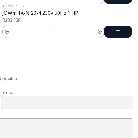
Cantidad
105997
|
Pedrollo
JDWm 1A-N 20-4 230V 50Hz 1 HP
$383.038
Cantidad
 posible.
Telefon