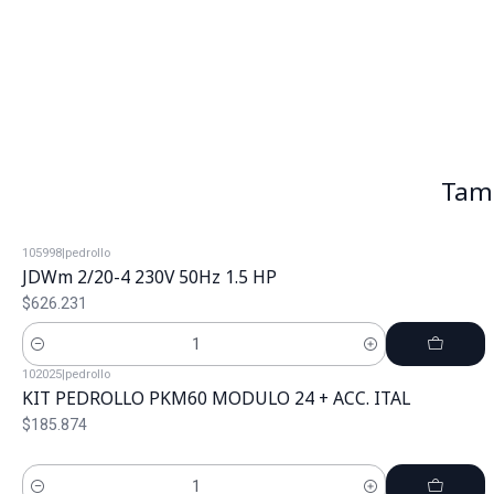
Tamb
105998
|
pedrollo
JDWm 2/20-4 230V 50Hz 1.5 HP
$626.231
Cantidad
102025
|
pedrollo
KIT PEDROLLO PKM60 MODULO 24 + ACC. ITAL
$185.874