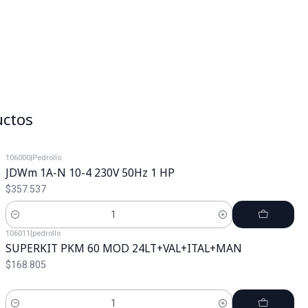
uctos
106000
|
Pedrollo
JDWm 1A-N 10-4 230V 50Hz 1 HP
$357.537
Cantidad
106011
|
pedrollo
SUPERKIT PKM 60 MOD 24LT+VAL+ITAL+MAN
$168.805