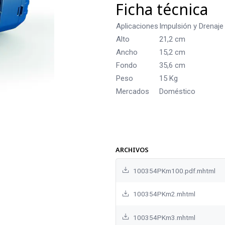
Ficha técnica
Aplicaciones
Impulsión y Drenaje
Alto
21,2 cm
Ancho
15,2 cm
Fondo
35,6 cm
Peso
15 Kg
Mercados
Doméstico
ARCHIVOS
100354PKm100.pdf.mhtml
100354PKm2.mhtml
100354PKm3.mhtml