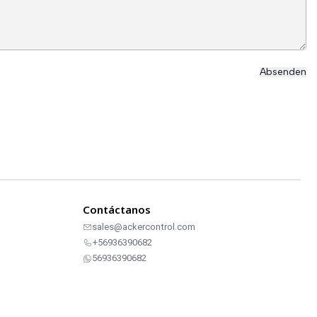
Contáctanos
sales@ackercontrol.com
+56936390682
56936390682