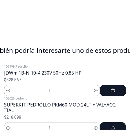
ién podría interesarte uno de estos prod
105999
|
Pedrollo
JDWm 1B-N 10-4 230V 50Hz 0.85 HP
$328.567
Cantidad
102026
|
pedrollo
SUPERKIT PEDROLLO PKM60 MOD 24LT + VAL+ACC.
ITAL
$218.098