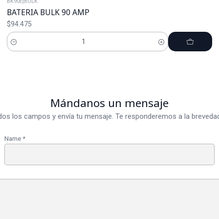
BK90E
|
BULK
BATERIA BULK 90 AMP
$94.475
Cantidad
Mándanos un mensaje
dos los campos y envía tu mensaje. Te responderemos a la brevedad
Name
*