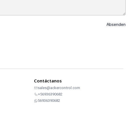
Contáctanos
sales@ackercontrol.com
+56936390682
56936390682