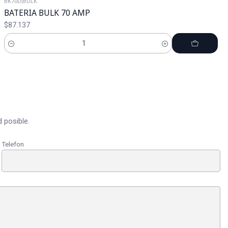
BK70D
|
BULK
BATERIA BULK 70 AMP
$87.137
Cantidad
 posible.
Telefon