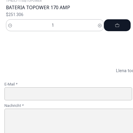
TP4DLT-1155
|
TOPOWER
BATERIA TOPOWER 170 AMP
$251.306
Cantidad
Llena to
E-Mail
*
Nachricht
*