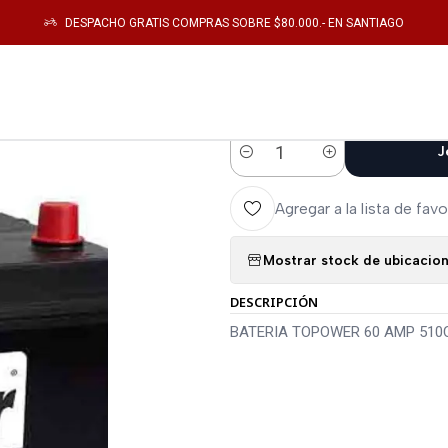
Startseite
Catálogo
Energia
BATERIAS
BATERIA TOPOWER 60 AMP
DESPACHO GRATIS COMPRAS SOBRE $80.000.- EN SANTIAGO
|
BATERIA TOP
J
Cantidad
Agregar a la lista de favo
Mostrar stock de ubicacio
DESCRIPCIÓN
BATERIA TOPOWER 60 AMP 510