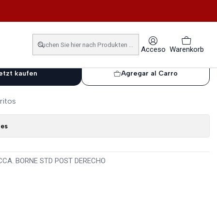
OWER 60 AMP
Acceso
Warenkorb
etzt kaufen
Agregar al Carro
ritos
nes
CCA. BORNE STD POST DERECHO