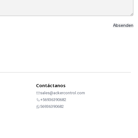
Contáctanos
sales@ackercontrol.com
+56936390682
56936390682