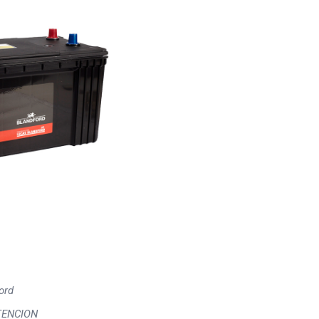
ord
TENCION