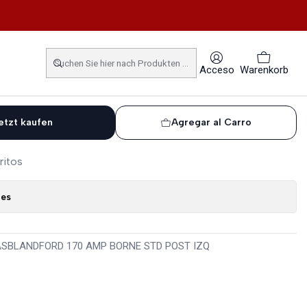
D 170 AMP
MIUM BY LUCAS BLANDFORD
Acceso
Warenkorb
etzt kaufen
Agregar al Carro
ritos
nes
ASBLANDFORD 170 AMP BORNE STD POST IZQ