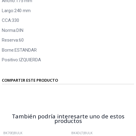
Ancho:175 mm
Largo:240 mm
CCA:330
Norma:DIN
Reserva:60
Borne:ESTANDAR
Positivo:IZQUIERDA
COMPARTIR ESTE PRODUCTO
También podría interesarte uno de estos
productos
BK70E
|
BULK
BK4DLT
|
BULK