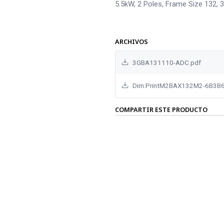
5.5kW, 2 Poles, Frame Size 132, 
ARCHIVOS
3GBA131110-ADC.pdf
Dim.PrintM2BAX132M2-6B3B6
COMPARTIR ESTE PRODUCTO