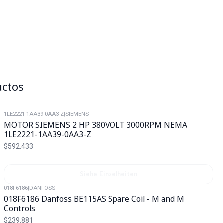
uctos
1LE2221-1AA39-0AA3-Z
|
SIEMENS
Agotado
MOTOR SIEMENS 2 HP 380VOLT 3000RPM NEMA
1LE2221-1AA39-0AA3-Z
$592.433
Siehe Einzelheiten
018F6186
|
DANFOSS
018F6186 Danfoss BE115AS Spare Coil - M and M
Controls
$239.881