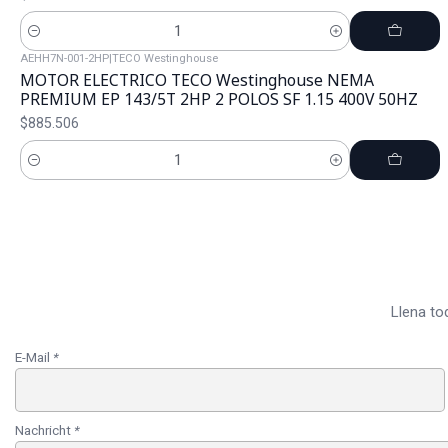
Cantidad
AEHH7N-001-2HP
|
TECO Westinghouse
MOTOR ELECTRICO TECO Westinghouse NEMA
PREMIUM EP 143/5T 2HP 2 POLOS SF 1.15 400V 50HZ
$885.506
Cantidad
Llena to
E-Mail
*
Nachricht
*