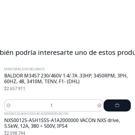
ién podría interesarte uno de estos prod
M3457
|
BALDOR RELIANCE
BALDOR M3457 230/460V 1.4/.7A .33HP, 3450RPM, 3PH,
60HZ, 48, 3410M, TENV, F1- (DHL)
$2.657.911
Cantidad
NXS00125-A5H1SSS-A1A2000000
|
VACON
NXS00125-A5H1SSS-A1A2000000 VACON NXS drive,
5.5kW, 12A, 380 ÷ 500V, IP54
$2.598.744