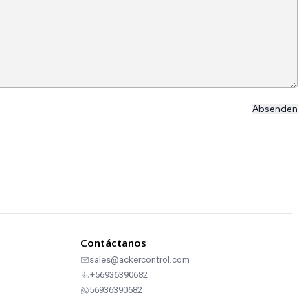
Contáctanos
sales@ackercontrol.com
+56936390682
56936390682