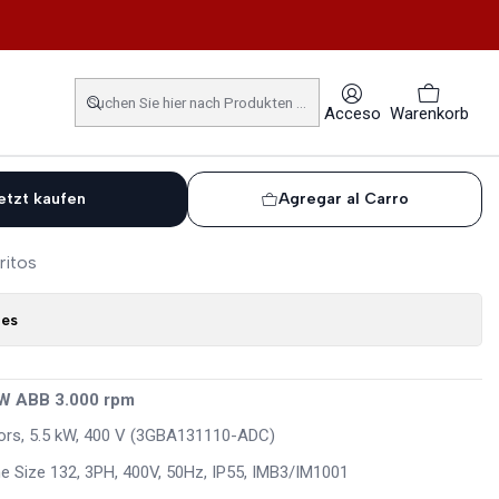
 ABB 3.000 rpm
DC Motor 5,5KW ABB 3.000
Acceso
Warenkorb
etzt kaufen
Agregar al Carro
ritos
nes
W ABB 3.000 rpm
otors, 5.5 kW, 400 V (3GBA131110-ADC)
me Size 132, 3PH, 400V, 50Hz, IP55, IMB3/IM1001