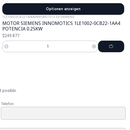
Optionen anzeigen
1LE1002-0CB22-1AA4
|
INNOMOTICS EX-SIEMENS
MOTOR SIEMENS INNOMOTICS 1LE1002-0CB22-1AA4
POTENCIA 0.25KW
$249.877
Cantidad
 posible.
Telefon