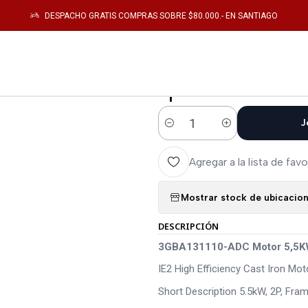
álogo
Electronica de Potencia
MOTORES
3GBA131110-ADC Motor 5,5KW
DESPACHO GRATIS COMPRAS SOBRE $80.000.- EN SANTIAGO
|
3GBA131110-A
rpm
J
Cantidad
Agregar a la lista de favo
Mostrar stock de ubicacio
DESCRIPCIÓN
3GBA131110-ADC Motor 5,5K
IE2 High Efficiency Cast Iron M
Short Description 5.5kW, 2P, Fra