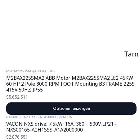
Tamb
M2BAX225SMA2
|
ABB BALDOR
M2BAX225SMA2 ABB Motor M2BAX225SMA2 IE2 45KW
60 HP 2 Pole 3000 RPM FOOT Mounting B3 FRAME 225S
415V 50HZ IP55
$5.652.511
Optionen anzeigen
NXS00165-A2H1SSS-A1A2000000
|
VACON
VACON NXS drive, 7.5kW, 16A, 380 ÷ 500V, IP21 -
NXS00165-A2H1SSS-A1A2000000
$2.876.551