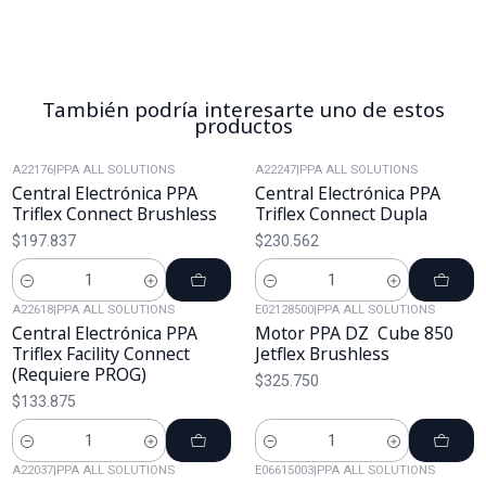
También podría interesarte uno de estos
productos
A22176
|
PPA ALL SOLUTIONS
A22247
|
PPA ALL SOLUTIONS
Central Electrónica PPA
Central Electrónica PPA
Triflex Connect Brushless
Triflex Connect Dupla
$197.837
$230.562
Cantidad
Cantidad
A22618
|
PPA ALL SOLUTIONS
E02128500
|
PPA ALL SOLUTIONS
Central Electrónica PPA
Motor PPA DZ Cube 850
Triflex Facility Connect
Jetflex Brushless
(Requiere PROG)
$325.750
$133.875
Cantidad
Cantidad
A22037
|
PPA ALL SOLUTIONS
E06615003
|
PPA ALL SOLUTIONS