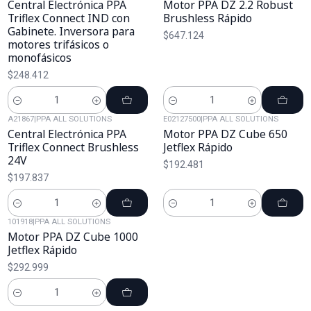
Central Electrónica PPA
Motor PPA DZ 2.2 Robust
Triflex Connect IND con
Brushless Rápido
Gabinete. Inversora para
$647.124
motores trifásicos o
monofásicos
$248.412
Cantidad
Cantidad
A21867
|
PPA ALL SOLUTIONS
E02127500
|
PPA ALL SOLUTIONS
Central Electrónica PPA
Motor PPA DZ Cube 650
Triflex Connect Brushless
Jetflex Rápido
24V
$192.481
$197.837
Cantidad
Cantidad
101918
|
PPA ALL SOLUTIONS
Motor PPA DZ Cube 1000
Jetflex Rápido
$292.999
Cantidad