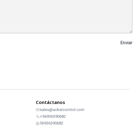
Contáctanos
sales@ackercontrol.com
+56936390682
56936390682