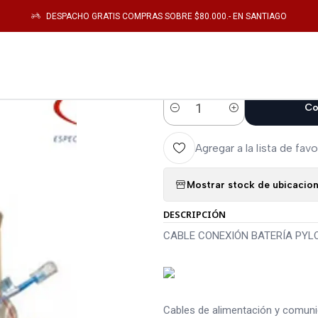
icio
Catálogo
Energia
BATERIAS
CABLE CONEXIÓN BATERÍA PYLONTE
DESPACHO GRATIS COMPRAS SOBRE $80.000.- EN SANTIAGO
|
CABLE CONEX
Co
Cantidad
Agregar a la lista de favo
Mostrar stock de ubicacio
DESCRIPCIÓN
CABLE CONEXIÓN BATERÍA PY
Cables de alimentación y comunica