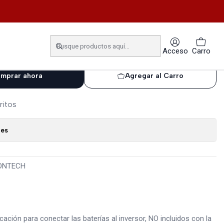
CH
IÓN BATERÍA PYLONTECH
Acceso
Carro
mprar ahora
Agregar al Carro
ritos
nes
LONTECH
ción para conectar las baterías al inversor, NO incluidos con la