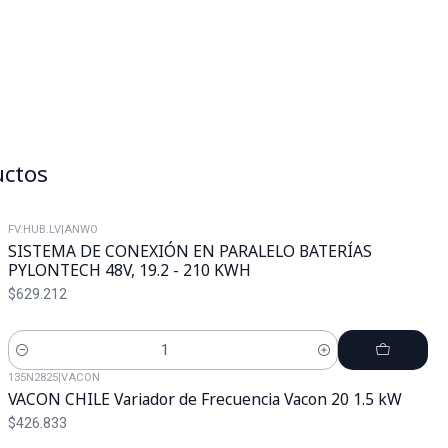
uctos
FV.HUB.LV
|
ANWO
SISTEMA DE CONEXIÓN EN PARALELO BATERÍAS
PYLONTECH 48V, 19.2 - 210 KWH
$629.212
Cantidad
135N2825
|
VACON
VACON CHILE Variador de Frecuencia Vacon 20 1.5 kW
$426.833