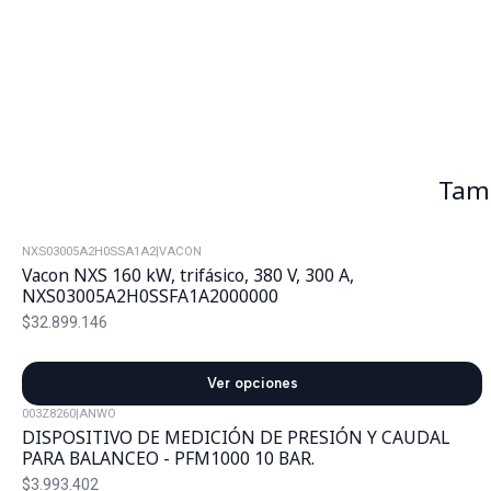
Tamb
NXS03005A2H0SSA1A2
|
VACON
Vacon NXS 160 kW, trifásico, 380 V, 300 A,
NXS03005A2H0SSFA1A2000000
$32.899.146
Ver opciones
003Z8260
|
ANWO
DISPOSITIVO DE MEDICIÓN DE PRESIÓN Y CAUDAL
PARA BALANCEO - PFM1000 10 BAR.
$3.993.402