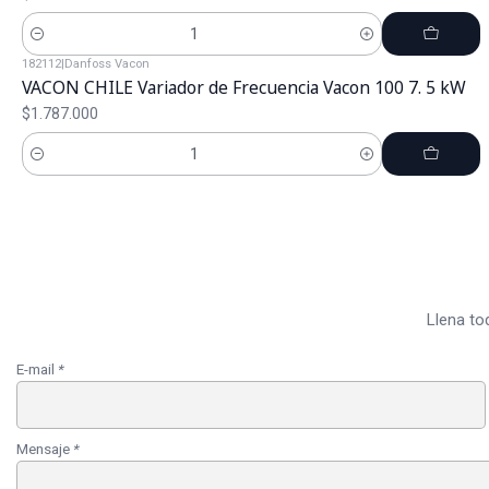
Cantidad
182112
|
Danfoss Vacon
VACON CHILE Variador de Frecuencia Vacon 100 7. 5 kW
$1.787.000
Cantidad
Llena to
E-mail
*
Mensaje
*