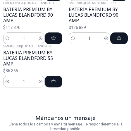
SMFNX120-7L
|
LUCAS BLANDFORD
SMF59042
|
LUCAS BLANDFORD
BATERIA PREMIUM BY
BATERIA PREMIUM BY
LUCAS BLANDFORD 90
LUCAS BLANDFORD 90
AMP
AMP
$117.370
$126.889
Cantidad
Cantidad
SMF85B60K
|
LUCAS BLANDFORD
BATERIA PREMIUM BY
LUCAS BLANDFORD 55
AMP
$86.365
Cantidad
Mándanos un mensaje
Llena todos los campos y envía tu mensaje. Te responderemos a la
brevedad posible.