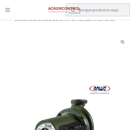
DESPACHO GRATIS COMPRAS SOBRE $80.000.- EN SANTIAGO
Inicio
Catálogo
Equipos de Bombeo
BOMBA DOSIFICADORA
BOMBA DAB CIRCULADORA ROTOR HUMEDO A 50/180 XM