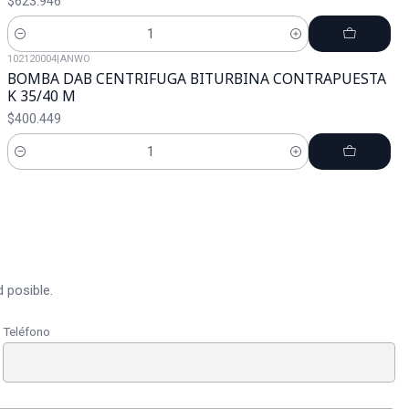
$623.946
Cantidad
102120004
|
ANWO
BOMBA DAB CENTRIFUGA BITURBINA CONTRAPUESTA
K 35/40 M
$400.449
Cantidad
 posible.
Teléfono