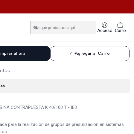
K 40/100 T - IE3
ENTRIFUGA BITURBINA
Acceso
Carro
K 40/100 T - IE3
mprar ahora
Agregar al Carro
ritos
nes
INA CONTRAPUESTA K 40/100 T - IE3
ada para la realización de grupos de presurización en sistemas
tos.