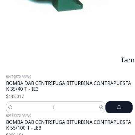
Tamb
60179870
|
ANWO
BOMBA DAB CENTRIFUGA BITURBINA CONTRAPUESTA
K 35/40 T - IE3
$443.017
Cantidad
60179373
|
ANWO
BOMBA DAB CENTRIFUGA BITURBINA CONTRAPUESTA
K 55/100 T - IE3