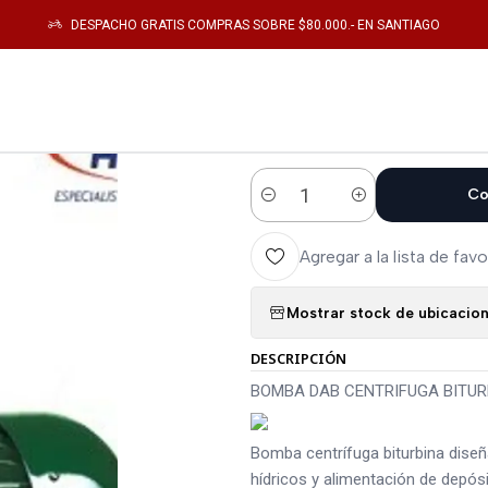
Equipos de Bombeo
BOMBA DAB CENTRIFUGA BITURBINA CONTRAPUESTA 
DESPACHO GRATIS COMPRAS SOBRE $80.000.- EN SANTIAGO
|
BOMBA DAB C
CONTRAPUESTA 
Co
Cantidad
Agregar a la lista de favo
Mostrar stock de ubicacio
DESCRIPCIÓN
BOMBA DAB CENTRIFUGA BITURB
Bomba centrífuga biturbina diseñ
hídricos y alimentación de depósi