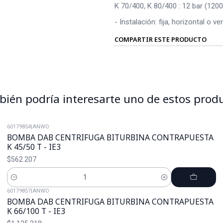
K 70/400, K 80/400 : 12 bar (1200
- Instalación: fija, horizontal o
COMPARTIR ESTE PRODUCTO
ién podría interesarte uno de estos prod
60179854
|
ANWO
BOMBA DAB CENTRIFUGA BITURBINA CONTRAPUESTA
K 45/50 T - IE3
$562.207
Cantidad
60179857
|
ANWO
BOMBA DAB CENTRIFUGA BITURBINA CONTRAPUESTA
K 66/100 T - IE3