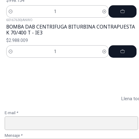
$998.154
Cantidad
60167630
|
ANWO
BOMBA DAB CENTRIFUGA BITURBINA CONTRAPUESTA
K 70/400 T - IE3
$2.988.009
Cantidad
Llena to
E-mail
*
Mensaje
*