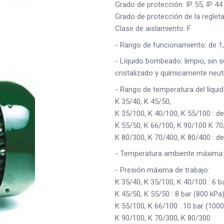
Grado de protección: IP 55, IP 44
Grado de protección de la reglet
Clase de aislamiento: F
- Rango de funcionamiento: de 1,
- Líquido bombeado: limpio, sin s
cristalizado y químicamente neutr
- Rango de temperatura del líquid
K 35/40, K 45/50,
K 35/100, K 40/100, K 55/100 : d
K 55/50, K 66/100, K 90/100 K 70
K 80/300, K 70/400, K 80/400 : d
- Temperatura ambiente máxima
- Presión máxima de trabajo:
K 35/40, K 35/100, K 40/100 : 6 b
K 45/50, K 55/50 : 8 bar (800 kPa
K 55/100, K 66/100 : 10 bar (1000
K 90/100, K 70/300, K 80/300