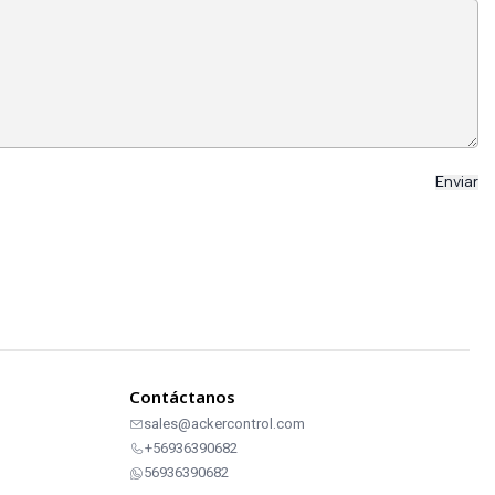
Contáctanos
sales@ackercontrol.com
+56936390682
56936390682