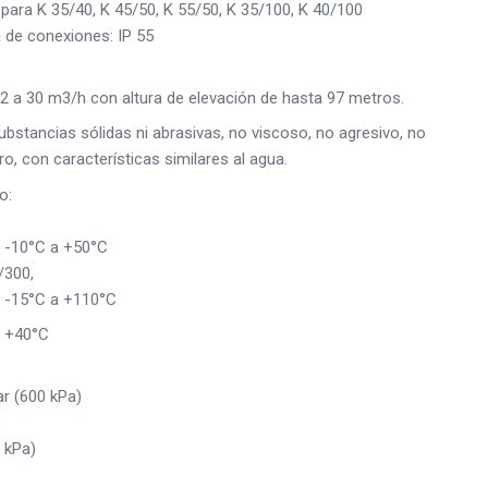
 para K 35/40, K 45/50, K 55/50, K 35/100, K 40/100
a de conexiones: IP 55
2 a 30 m3/h con altura de elevación de hasta 97 metros.
ubstancias sólidas ni abrasivas, no viscoso, no agresivo, no
o, con características similares al agua.
o:
e -10°C a +50°C
/300,
e -15°C a +110°C
: +40°C
ar (600 kPa)
)
 kPa)