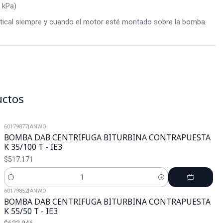
 kPa)
 vertical siempre y cuando el motor esté montado sobre la bomba.
uctos
60179877
|
ANWO
BOMBA DAB CENTRIFUGA BITURBINA CONTRAPUESTA
K 35/100 T - IE3
$517.171
Cantidad
60179852
|
ANWO
BOMBA DAB CENTRIFUGA BITURBINA CONTRAPUESTA
K 55/50 T - IE3