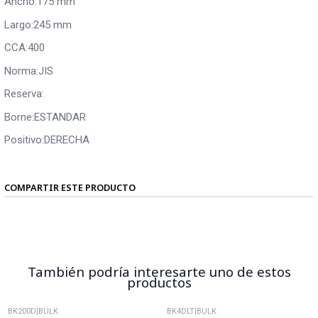
Ancho:175 mm
Largo:245 mm
CCA:400
Norma:JIS
Reserva:
Borne:ESTANDAR
Positivo:DERECHA
COMPARTIR ESTE PRODUCTO
También podría interesarte uno de estos
productos
BK200D
|
BULK
BK4DLT
|
BULK