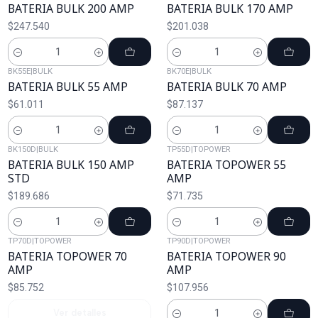
BATERIA BULK 200 AMP
BATERIA BULK 170 AMP
$247.540
$201.038
Cantidad
Cantidad
BK55E
|
BULK
BK70E
|
BULK
BATERIA BULK 55 AMP
BATERIA BULK 70 AMP
$61.011
$87.137
Cantidad
Cantidad
BK150D
|
BULK
TP55D
|
TOPOWER
BATERIA BULK 150 AMP
BATERIA TOPOWER 55
STD
AMP
$189.686
$71.735
Cantidad
Cantidad
TP70D
|
TOPOWER
TP90D
|
TOPOWER
Agotado
BATERIA TOPOWER 70
BATERIA TOPOWER 90
AMP
AMP
$85.752
$107.956
Ver detalles