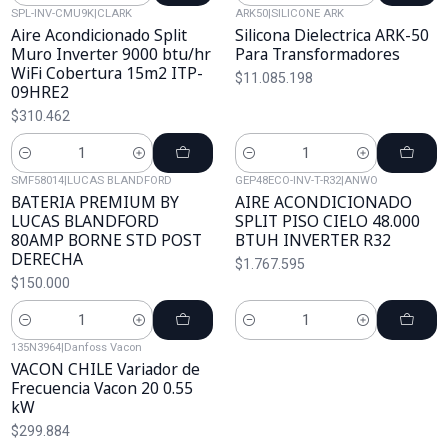
SPL-INV-CMU9K
|
CLARK
ARK50
|
SILICONE ARK
Aire Acondicionado Split
Silicona Dielectrica ARK-50
Muro Inverter 9000 btu/hr
Para Transformadores
WiFi Cobertura 15m2 ITP-
$11.085.198
09HRE2
$310.462
Cantidad
Cantidad
SMF58014
|
LUCAS BLANDFORD
GEP48ECO-INV-T-R32
|
ANWO
BATERIA PREMIUM BY
AIRE ACONDICIONADO
LUCAS BLANDFORD
SPLIT PISO CIELO 48.000
80AMP BORNE STD POST
BTUH INVERTER R32
DERECHA
$1.767.595
$150.000
Cantidad
Cantidad
135N3964
|
Danfoss Vacon
VACON CHILE Variador de
Frecuencia Vacon 20 0.55
kW
$299.884