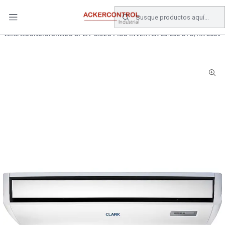
DESPACHO GRATIS COMPRAS SOBRE $80.000.- EN SANTIAGO
Inicio
Catálogo
Climatizacion
AIRE ACONDICIONADO SPLIT CIELO PISO INVERTER 60.000 BTU/HR 380V