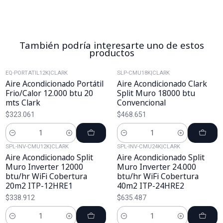
También podría interesarte uno de estos
productos
EQ-PORTATIL12K
|
CLARK
SLP-CMU18K
|
CLARK
Aire Acondicionado Portátil
Aire Acondicionado Clark
Frio/Calor 12.000 btu 20
Split Muro 18000 btu
mts Clark
Convencional
$323.061
$468.651
Cantidad
Cantidad
SPL-INV-CMU12K
|
CLARK
SPL-INV-CMU24K
|
CLARK
Aire Acondicionado Split
Aire Acondicionado Split
Muro Inverter 12000
Muro Inverter 24.000
btu/hr WiFi Cobertura
btu/hr WiFi Cobertura
20m2 ITP-12HRE1
40m2 ITP-24HRE2
$338.912
$635.487
Cantidad
Cantidad