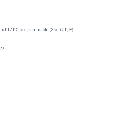
 x DI / DO programmable (Slot C, D, E)
d
-V