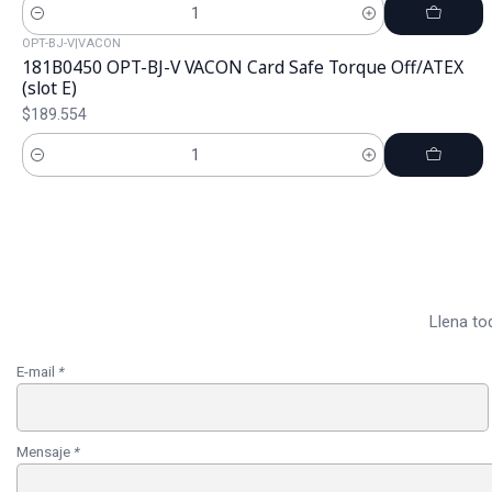
Cantidad
OPT-BJ-V
|
VACON
181B0450 OPT-BJ-V VACON Card Safe Torque Off/ATEX
(slot E)
$189.554
Cantidad
Llena to
E-mail
*
Mensaje
*