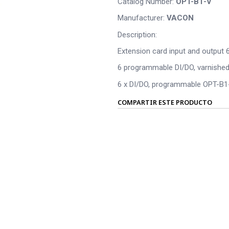
Catalog Number:
OPT-B1-V
Manufacturer:
VACON
Description:
Extension card input and output 6
6 programmable DI/DO, varnishe
6 x DI/DO, programmable OPT-B1
COMPARTIR ESTE PRODUCTO