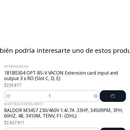
ién podría interesarte uno de estos prod
OPTB5V
|
VACON
181B0304 OPT-B5-V VACON Extension card input and
output 3 x RO (Slot C, D, E)
$239.877
Cantidad
M3457
|
BALDOR RELIANCE
BALDOR M3457 230/460V 1.4/.7A .33HP, 3450RPM, 3PH,
60HZ, 48, 3410M, TENV, F1- (DHL)
$2.657.911