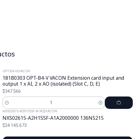
uctos
OPT-B4-V
|
VACON
181B0303 OPT-B4-V VACON Extension card input and
output 1 x AI, 2 x AO (isolated) (Slot C, D, E)
$347.566
Cantidad
NXS02615-A2H1SSF-A1A2
|
VACON
NXS02615-A2H1SSF-A1A2000000 136N5215
$24.145.673