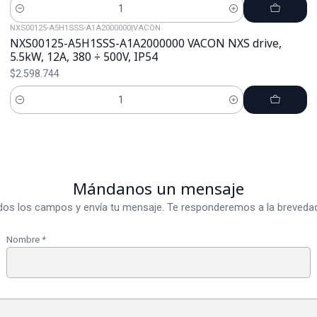
Cantidad
NXS00125-A5H1SSS-A1A2000000
|
VACON
NXS00125-A5H1SSS-A1A2000000 VACON NXS drive,
5.5kW, 12A, 380 ÷ 500V, IP54
$2.598.744
Cantidad
Mándanos un mensaje
dos los campos y envía tu mensaje. Te responderemos a la brevedad
Nombre
*