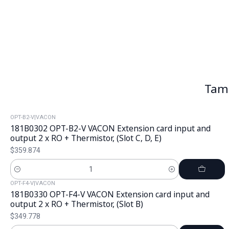
Tamb
OPT-B2-V
|
VACON
181B0302 OPT-B2-V VACON Extension card input and
output 2 x RO + Thermistor, (Slot C, D, E)
$359.874
Cantidad
OPT-F4-V
|
VACON
181B0330 OPT-F4-V VACON Extension card input and
output 2 x RO + Thermistor, (Slot B)
$349.778