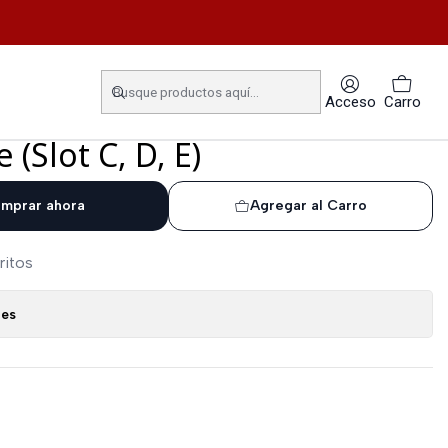
output 6 x DI / DO programmable (Slot C, D, E)
-B1-V VACON Extension card
Acceso
Carro
ut 6 x DI / DO
Slot C, D, E)
mprar ahora
Agregar al Carro
ritos
nes