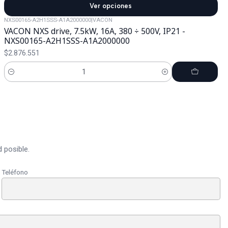
Ver opciones
NXS00165-A2H1SSS-A1A2000000
|
VACON
VACON NXS drive, 7.5kW, 16A, 380 ÷ 500V, IP21 -
NXS00165-A2H1SSS-A1A2000000
$2.876.551
Cantidad
 posible.
Teléfono