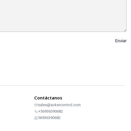
Contáctanos
sales@ackercontrol.com
+56936390682
56936390682